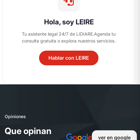
Hola, soy LEIRE
Tu asistente legal 24/7 de LIDIARE.
Agenda tu
consulta gratuita o explora nuestros servicios.
Hablar con LEIRE
04
Opiniones
Q
u
e
o
p
i
n
a
n
...
ver en google