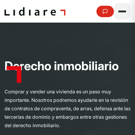
D
e
r
e
c
h
o
i
n
m
o
b
i
l
i
a
r
i
o
Comprar y vender una vivienda es un paso muy
importante. Nosotros podremos ayudarle en la revisión
de contratos de compraventa, de arras, defensa ante las
tercerías de dominio y embargos entre otras gestiones
del derecho inmobiliario.