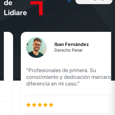
d
e
L
i
d
i
a
r
e
Iban Fernández
Derecho Penal
"Profesionales de primera. Su
conocimiento y dedicación marcaron la
diferencia en mi caso."