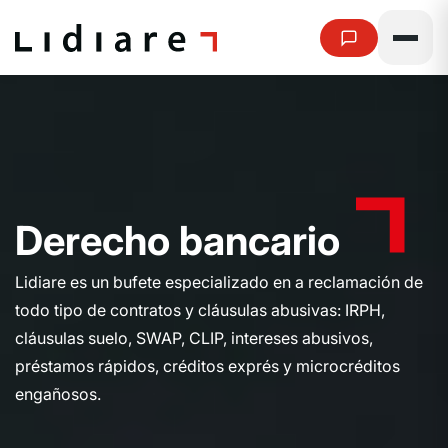
D
e
r
e
c
h
o
b
a
n
c
a
r
i
o
Lidiare es un bufete especializado en a reclamación de
todo tipo de contratos y cláusulas abusivas: IRPH,
cláusulas suelo, SWAP, CLIP, intereses abusivos,
préstamos rápidos, créditos exprés y microcréditos
engañosos.