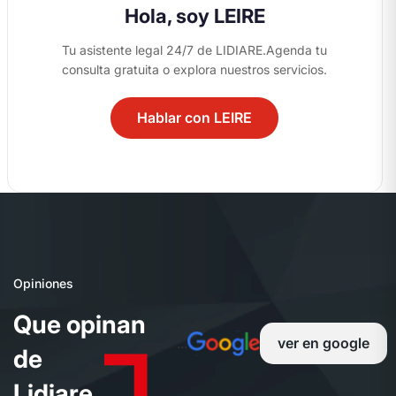
Hola, soy LEIRE
Tu asistente legal 24/7 de LIDIARE.
Agenda tu
consulta gratuita o explora nuestros servicios.
Hablar con LEIRE
04
Opiniones
Q
u
e
o
p
i
n
a
n
...
ver en google
d
e
L
i
d
i
a
r
e