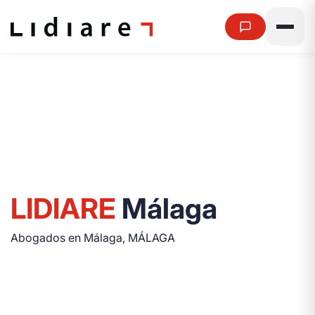
L
I
D
I
A
R
E
M
á
l
a
g
a
Abogados en Málaga, MÁLAGA