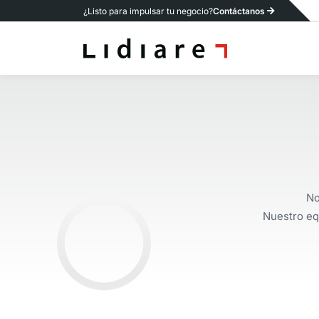
¿Listo para impulsar tu negocio?
Contáctanos
No
Nuestro eq