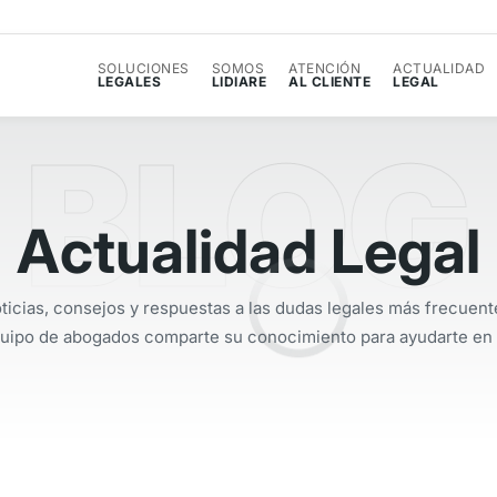
SOLUCIONES
SOMOS
ATENCIÓN
ACTUALIDAD
LEGALES
LIDIARE
AL CLIENTE
LEGAL
BLOG
A
c
t
u
a
l
i
d
a
d
L
e
g
a
l
ticias, consejos y respuestas a las dudas legales más frecuent
uipo de abogados comparte su conocimiento para ayudarte en el