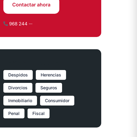
Contactar ahora
968 244 ···
Temas Populares
Despidos
Herencias
Divorcios
Seguros
Inmobiliario
Consumidor
Penal
Fiscal