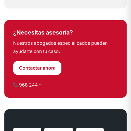
¿Necesitas asesoría?
Nuestros abogados especializados pueden
ayudarte con tu caso.
Contactar ahora
968 244 ···
Temas Populares