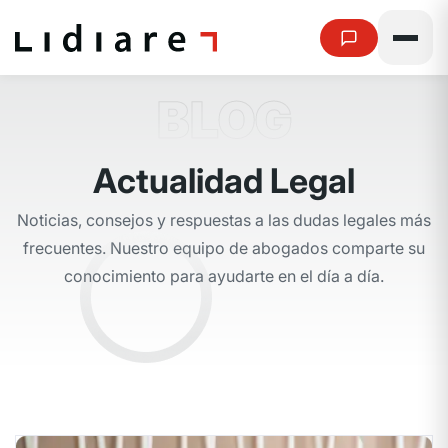
BLOG
A
c
t
u
a
l
i
d
a
d
L
e
g
a
l
Noticias, consejos y respuestas a las dudas legales más
frecuentes.
Nuestro equipo de abogados comparte su
conocimiento para ayudarte en el día a día.