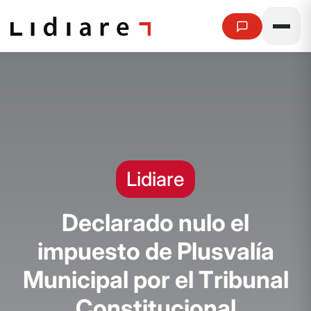
Lidiare
D
e
c
l
a
r
a
d
o
n
u
l
o
e
l
i
m
p
u
e
s
t
o
d
e
P
l
u
s
v
a
l
í
a
M
u
n
i
c
i
p
a
l
p
o
r
e
l
T
r
i
b
u
n
a
l
C
o
n
s
t
i
t
u
c
i
o
n
a
l