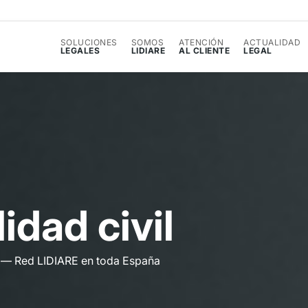
SOLUCIONES
SOMOS
ATENCIÓN
ACTUALIDAD
LEGALES
LIDIARE
AL CLIENTE
LEGAL
l
i
d
a
d
c
i
v
i
l
l — Red LIDIARE en toda España