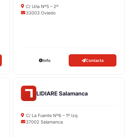
C/ Uría Nº5 – 2º
33003 Oviedo
Info
Contacta
LIDIARE Salamanca
C/ La Fuente Nº6 – 1º Izq
37002 Salamanca