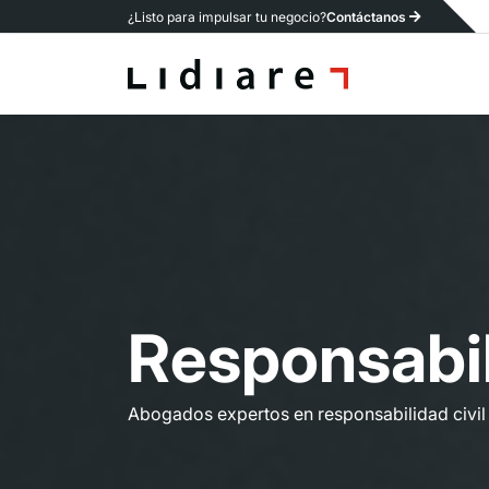
¿Listo para impulsar tu negocio?
Contáctanos
R
e
s
p
o
n
s
a
b
i
Abogados expertos en responsabilidad civi