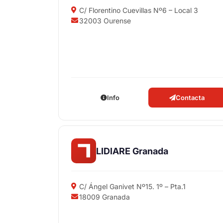
C/ Florentino Cuevillas Nº6 – Local 3
32003 Ourense
Info
Contacta
LIDIARE Granada
C/ Ángel Ganivet Nº15. 1º – Pta.1
18009 Granada