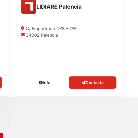
LIDIARE Palencia
C/ Empedrada Nº8 – 7ºA
34002 Palencia
Info
Contacta