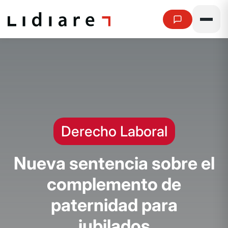
Derecho Laboral
N
u
e
v
a
s
e
n
t
e
n
c
i
a
s
o
b
r
e
e
l
c
o
m
p
l
e
m
e
n
t
o
d
e
p
a
t
e
r
n
i
d
a
d
p
a
r
a
j
u
b
i
l
a
d
o
s