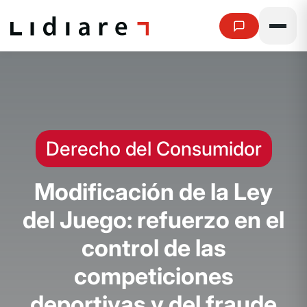
Derecho del Consumidor
M
o
d
i
f
i
c
a
c
i
ó
n
d
e
l
a
L
e
y
d
e
l
J
u
e
g
o
:
r
e
f
u
e
r
z
o
e
n
e
l
c
o
n
t
r
o
l
d
e
l
a
s
c
o
m
p
e
t
i
c
i
o
n
e
s
d
e
p
o
r
t
i
v
a
s
y
d
e
l
f
r
a
u
d
e