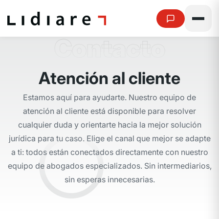
Contacto
A
t
e
n
c
i
ó
n
a
l
c
l
i
e
n
t
e
Estamos aquí para ayudarte. Nuestro equipo de
atención al cliente está disponible para resolver
cualquier duda y orientarte hacia la mejor solución
jurídica para tu caso.
Elige el canal que mejor se adapte
a ti: todos están conectados directamente con nuestro
equipo de abogados especializados. Sin intermediarios,
sin esperas innecesarias.