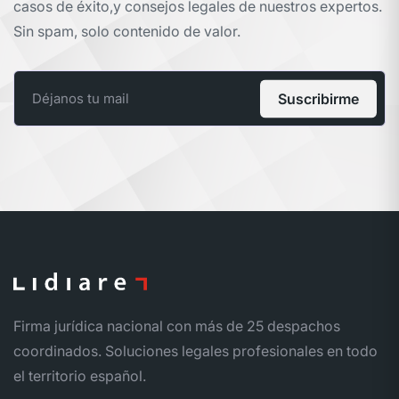
casos de éxito,
y consejos legales de nuestros expertos.
Sin spam, solo contenido de valor.
Suscribirme
Firma jurídica nacional con más de 25 despachos
coordinados. Soluciones legales profesionales en todo
el territorio español.