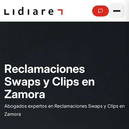
R
e
c
l
a
m
a
c
i
o
n
e
s
S
w
a
p
s
y
C
l
i
p
s
e
n
Z
a
m
o
r
a
Abogados expertos en Reclamaciones Swaps y Clips en
Zamora