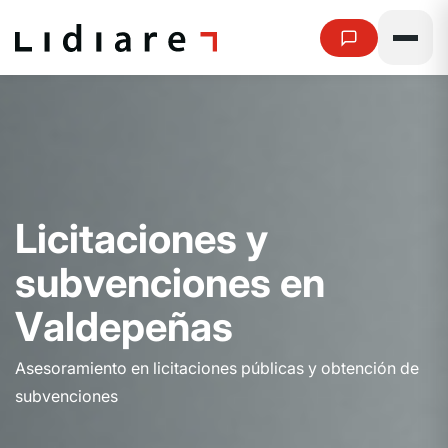
L
i
c
i
t
a
c
i
o
n
e
s
y
s
u
b
v
e
n
c
i
o
n
e
s
e
n
V
a
l
d
e
p
e
ñ
a
s
Asesoramiento en licitaciones públicas y obtención de
subvenciones