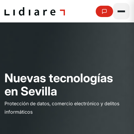
N
u
e
v
a
s
t
e
c
n
o
l
o
g
í
a
s
e
n
S
e
v
i
l
l
a
Protección de datos, comercio electrónico y delitos
informáticos