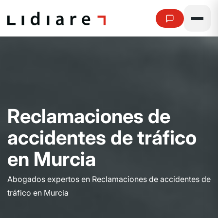
R
e
c
l
a
m
a
c
i
o
n
e
s
d
e
a
c
c
i
d
e
n
t
e
s
d
e
t
r
á
f
i
c
o
e
n
M
u
r
c
i
a
Abogados expertos en Reclamaciones de accidentes de
tráfico en Murcia