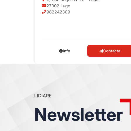
27002 Lugo
982242309
Info
Contacta
LIDIARE
Newsletter