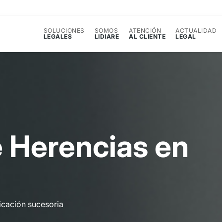
SOLUCIONES
SOMOS
ATENCIÓN
ACTUALIDAD
LEGALES
LIDIARE
AL CLIENTE
LEGAL
e
H
e
r
e
n
c
i
a
s
e
n
icación sucesoria