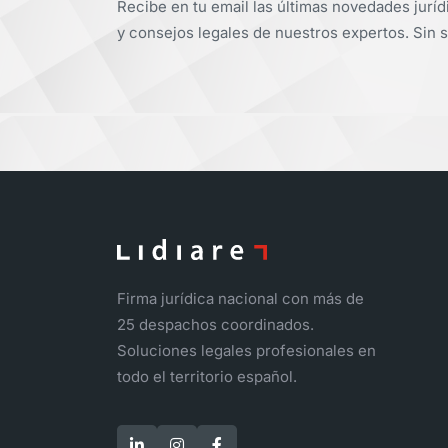
Recibe en tu email las últimas novedades juríd
y consejos legales de nuestros expertos. Sin s
Firma jurídica nacional con más de
25 despachos coordinados.
Soluciones legales profesionales en
todo el territorio español.