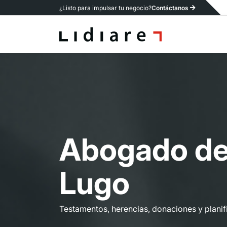
¿Listo para impulsar tu negocio?
Contáctanos
A
b
o
g
a
d
o
d
L
u
g
o
Testamentos, herencias, donaciones y planif