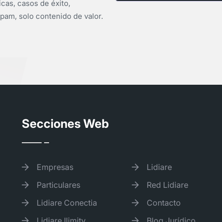
icas, casos de éxito,
pam, solo contenido de valor.
Secciones Web
Empresas
Lidiare
Particulares
Red Lidiare
Lidiare Conectia
Contacto
Lidiare Ilimity
Blog Jurídico