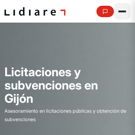
L
i
c
i
t
a
c
i
o
n
e
s
y
s
u
b
v
e
n
c
i
o
n
e
s
e
n
G
i
j
ó
n
Asesoramiento en licitaciones públicas y obtención de
subvenciones