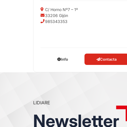
C/ Horno Nº7 – 1º
33206 Gijón
985343353
Info
Contacta
LIDIARE
Newsletter