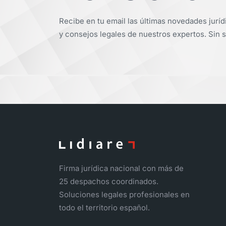
Recibe en tu email las últimas novedades juríd
y consejos legales de nuestros expertos. Sin s
Firma jurídica nacional con más de
25 despachos coordinados.
Soluciones legales profesionales en
todo el territorio español.