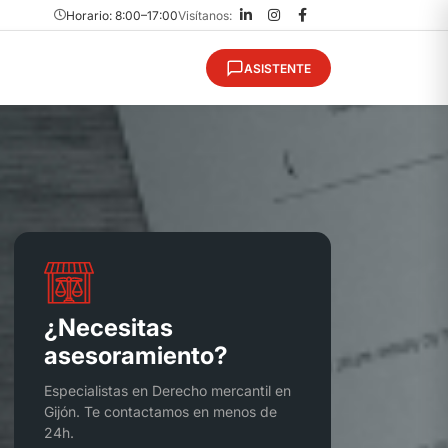
Horario: 8:00–17:00
Visítanos:
ASISTENTE
¿Necesitas
asesoramiento?
Especialistas en Derecho mercantil en
Gijón. Te contactamos en menos de
24h.