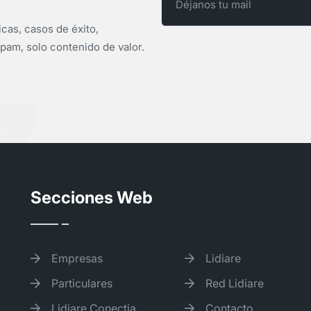
icas, casos de éxito,
pam, solo contenido de valor.
Secciones Web
Empresas
Lidiare
Particulares
Red Lidiare
Lidiare Conectia
Contacto