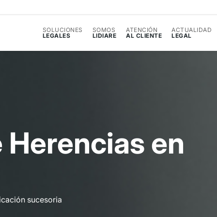
SOLUCIONES
SOMOS
ATENCIÓN
ACTUALIDAD
LEGALES
LIDIARE
AL CLIENTE
LEGAL
e
H
e
r
e
n
c
i
a
s
e
n
icación sucesoria