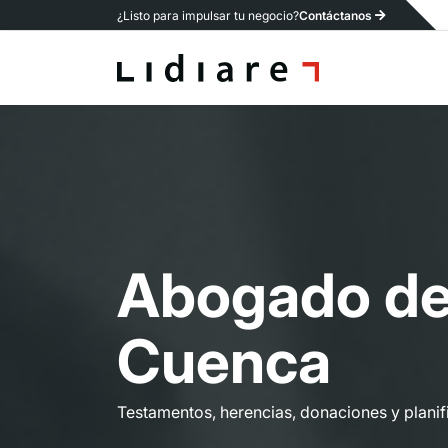
¿Listo para impulsar tu negocio?
Contáctanos
A
b
o
g
a
d
o
d
C
u
e
n
c
a
Testamentos, herencias, donaciones y planif