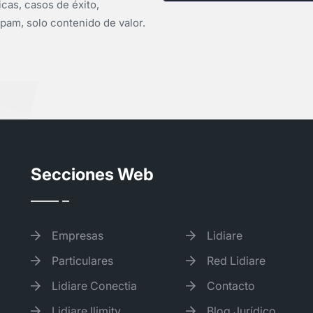
icas, casos de éxito,
pam, solo contenido de valor.
Secciones Web
Empresas
Lidiare
Particulares
Red Lidiare
Lidiare Conectia
Contacto
Lidiare Ilimity
Blog Jurídico