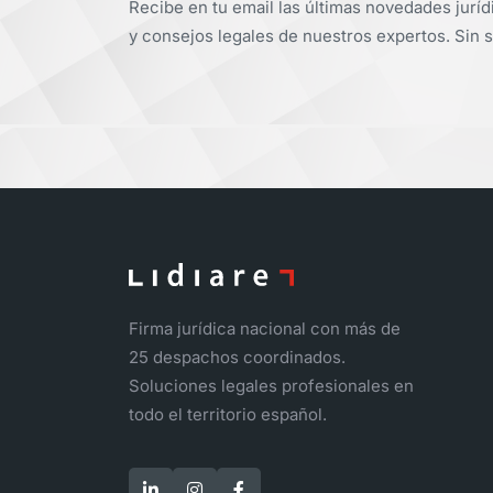
Recibe en tu email las últimas novedades juríd
y consejos legales de nuestros expertos. Sin s
Firma jurídica nacional con más de
25 despachos coordinados.
Soluciones legales profesionales en
todo el territorio español.