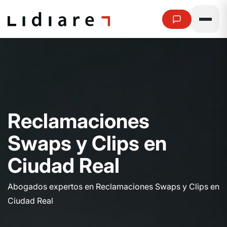
R
e
c
l
a
m
a
c
i
o
n
e
s
S
w
a
p
s
y
C
l
i
p
s
e
n
C
i
u
d
a
d
R
e
a
l
Abogados expertos en Reclamaciones Swaps y Clips en
Ciudad Real