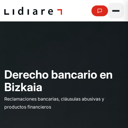
D
e
r
e
c
h
o
b
a
n
c
a
r
i
o
e
n
B
i
z
k
a
i
a
Reclamaciones bancarias, cláusulas abusivas y
productos financieros