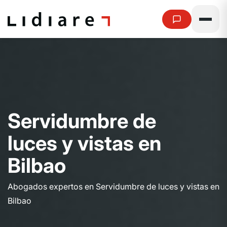
S
e
r
v
i
d
u
m
b
r
e
d
e
l
u
c
e
s
y
v
i
s
t
a
s
e
n
B
i
l
b
a
o
Abogados expertos en Servidumbre de luces y vistas en
Bilbao