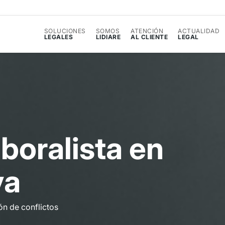
SOLUCIONES
SOMOS
ATENCIÓN
ACTUALIDAD
LEGALES
LIDIARE
AL CLIENTE
LEGAL
a
b
o
r
a
l
i
s
t
a
e
n
v
a
ón de conflictos