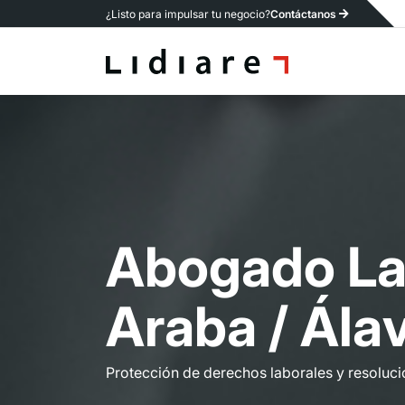
¿Listo para impulsar tu negocio?
Contáctanos
A
b
o
g
a
d
o
L
A
r
a
b
a
/
Á
l
a
Protección de derechos laborales y resoluci