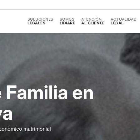
SOLUCIONES
SOMOS
ATENCIÓN
ACTUALIDAD
LEGALES
LIDIARE
AL CLIENTE
LEGAL
e
F
a
m
i
l
i
a
e
n
v
a
económico matrimonial