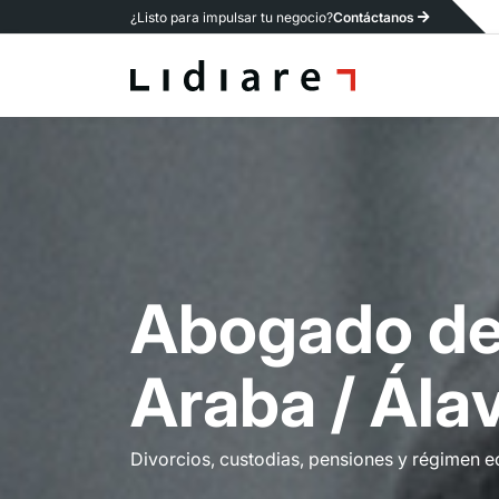
¿Listo para impulsar tu negocio?
Contáctanos
A
b
o
g
a
d
o
d
A
r
a
b
a
/
Á
l
a
Divorcios, custodias, pensiones y régimen 