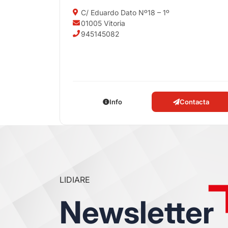
C/ Eduardo Dato Nº18 – 1º
01005 Vitoria
945145082
Info
Contacta
LIDIARE
Newsletter