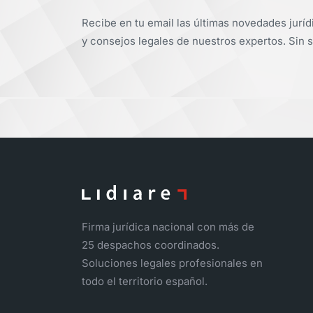
Recibe en tu email las últimas novedades juríd
y consejos legales de nuestros expertos. Sin s
Firma jurídica nacional con más de
25 despachos coordinados.
Soluciones legales profesionales en
todo el territorio español.