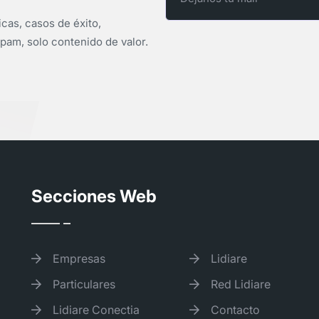
icas, casos de éxito,
pam, solo contenido de valor.
Secciones Web
Empresas
Lidiare
Particulares
Red Lidiare
Lidiare Conectia
Contacto